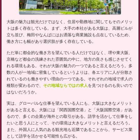
大阪の魅力は観光だけではなく、住居や勤務地に関してもそのメリッ
トは多く存在している。まず、大手の本社がある大阪は、高層ビルが
立ち並び、梅田やなんばにはお洒落な商業施設も点在しているため、
働き方にも幅があり選択肢が多く存在している。
ただ単に都会的な働き方を望んでいる人だけではなく、堺や東大阪、
京橋など都会の洗練された雰囲気の中に、地方の良さも感じさせてく
れる環境もある。それが大阪の魅力の一つであると言えるだろう。多
数の人が一地域に密集しているというよりは、各エリアに人が分散さ
れているのも働きやすい理由の一つである。それぞれの地域で求人の
種類が変わるので、
その地域ならではの求人
を見つけるのも良いので
はないだろうか。
実は、グローバルな仕事を望んでいる人にも、大阪は大きなメリット
があると言える。大阪には「関西国際空港」と「大阪国際空港」があ
るので、多くの企業が海外との取引がある。語学を活かして仕事をし
たいと思う人にとって、その環境は大きなメリットと言えるだろう。
また、外国人に人気のある観光地も近隣であることから、サービス業
として語学を活かせる可能性も広がる。