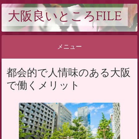
大阪良いところFILE
メニュー
コ
都会的で人情味のある大阪
ン
テ
で働くメリット
ン
ツ
へ
ス
キ
ッ
プ